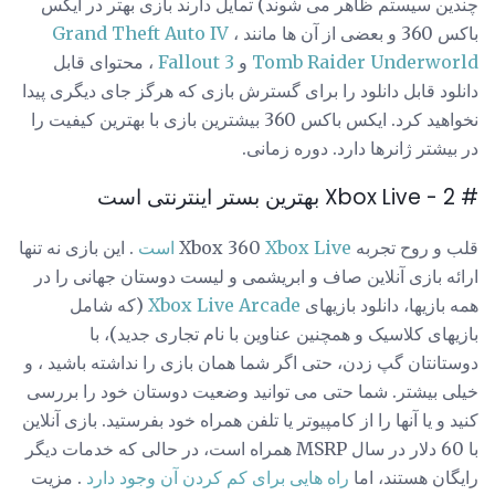
چندین سیستم ظاهر می شوند) تمایل دارند بازی بهتر در ایکس
باکس 360 و بعضی از آن ها مانند
،
Grand Theft Auto IV
Tomb Raider Underworld
و
Fallout 3
، محتوای قابل
دانلود قابل دانلود را برای گسترش بازی که هرگز جای دیگری پیدا
نخواهید کرد. ایکس باکس 360 بیشترین بازی با بهترین کیفیت را
در بیشتر ژانرها دارد. دوره زمانی.
# 2 - Xbox Live بهترین بستر اینترنتی است
قلب و روح تجربه Xbox 360
Xbox Live است
. این بازی نه تنها
ارائه بازی آنلاین صاف و ابریشمی و لیست دوستان جهانی را در
همه بازیها، دانلود بازیهای
Xbox Live Arcade
(که شامل
بازیهای کلاسیک و همچنین عناوین با نام تجاری جدید)، با
دوستانتان گپ زدن، حتی اگر شما همان بازی را نداشته باشید ، و
خیلی بیشتر. شما حتی می توانید وضعیت دوستان خود را بررسی
کنید و یا آنها را از کامپیوتر یا تلفن همراه خود بفرستید. بازی آنلاین
با 60 دلار در سال MSRP همراه است، در حالی که خدمات دیگر
رایگان هستند، اما
راه هایی برای کم کردن آن وجود دارد
. مزیت