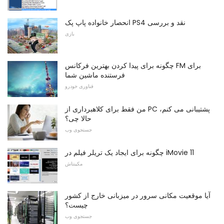
انحصار خانواده پاپ پک PS4 نقد و بررسی
بازی
چگونه برای پیدا کردن بهترین فرکانس FM برای
فرستنده ماشین شما
فناوری خودرو
من فقط برای کلاهبرداری از PC پشتیبانی می کنم،
حالا چی؟
جستجوی وب
چگونه برای ایجاد یک تریلر فیلم در iMovie 11
مکینتاش
آیا موقعیت مکانی سرور در میزبانی خارج از کشور
چیست؟
جستجوی وب