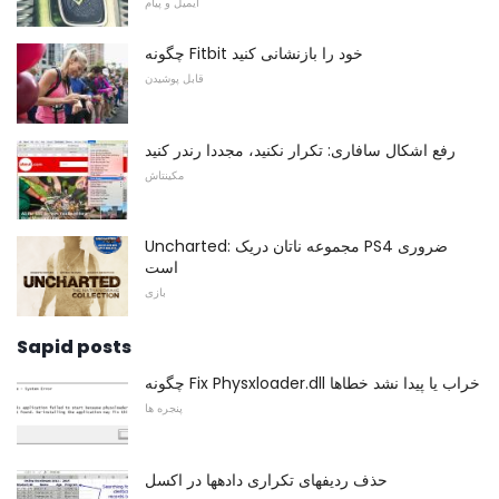
ایمیل و پیام
چگونه Fitbit خود را بازنشانی کنید
قابل پوشیدن
رفع اشکال سافاری: تکرار نکنید، مجددا رندر کنید
مکینتاش
Uncharted: مجموعه ناتان دریک PS4 ضروری
است
بازی
Sapid posts
چگونه Fix Physxloader.dll خراب یا پیدا نشد خطاها
پنجره ها
حذف ردیفهای تکراری دادهها در اکسل