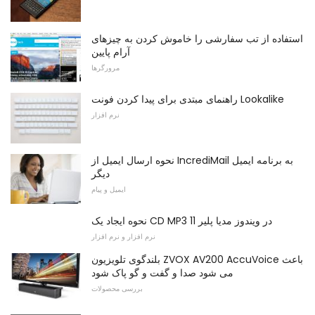
استفاده از تب سفارشی را خاموش کردن به چیزهای
آرام پایین
مرورگرها
راهنمای مبتدی برای پیدا کردن فونت Lookalike
نرم افزار
نحوه ارسال ایمیل از IncrediMail به برنامه ایمیل
دیگر
ایمیل و پیام
نحوه ایجاد یک CD MP3 در ویندوز مدیا پلیر 11
نرم افزار و نرم افزار
بلندگوی تلویزیون ZVOX AV200 AccuVoice باعث
می شود صدا و گفت و گو پاک شود
بررسی محصولات