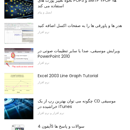
نحوه تغییر پورت های POP3 و SMTP YPOP ها!
استفاده می کند
ایمیل و پیام
هدر ها و پاورقی ها را به صفحات اکسل اضافه کنید
نرم افزار
ویرایش موسیقی، صدا یا سایر تنظیمات صوتی در
PowerPoint 2010
نرم افزار
Excel 2003 Line Graph Tutorial
نرم افزار
چگونه می توان بهترین رپ از یک CD موسیقی
خراشیده در iTunes
نرم افزار و نرم افزار
آیفون 4S سوالات و پاسخ ها