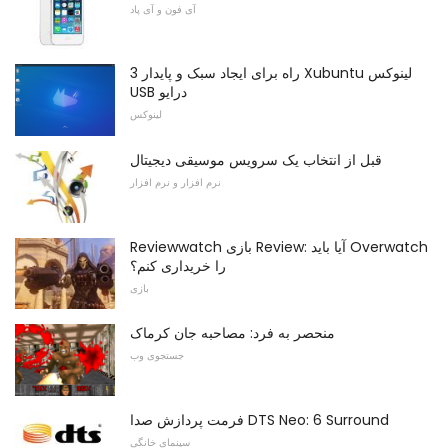
آی فون و آی پاد
3 راه برای ایجاد سبک و پایدار Xubuntu لینوکس
USB درایو
لینوکس
قبل از انتخاب یک سرویس موسیقی دیجیتال
نرم افزار و نرم افزار
Reviewwatch بازی Review: آیا باید Overwatch
را خریداری کنم؟
بازی
منحصر به فرد: مصاحبه جان کرماک
جستجوی وب
فرمت پردازش صدا DTS Neo: 6 Surround
سینمای خانگی