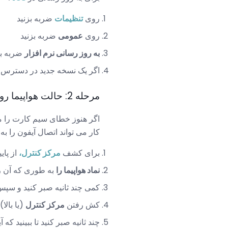
روی
تنظیمات
ضربه بزنید
روی
عمومی
ضربه بزنید
به روز رسانی نرم افزار
ضربه بز
اگر یک نسخه جدید در دسترس ب
مرحله 2: حالت هواپیما روشن و خاموش شود
اگر هنوز خطای سیم کارت را م
کار می تواند اتصال آیفون را ب
برای کشف
مرکز کنترل،
از پای
نماد هواپیما را
به طوری که آن را 
کمی چند ثانیه صبر کنید و سپس 
کش رفتن
مرکز کنترل
(یا بالا
چند ثانیه صبر کنید تا ببینید که