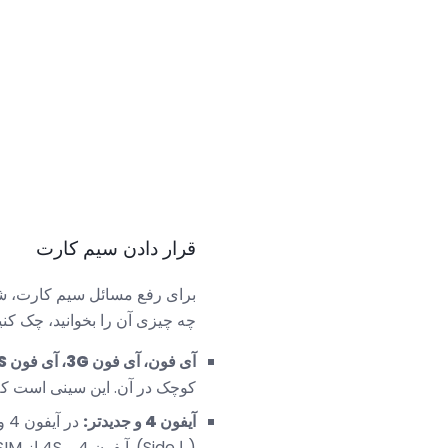
قرار دادن سیم کارت
برای رفع مسائل سیم کارت، شما 
چه چیزی آن را بخوانید، چک کن
آی فون، آی فون 3G، آی فون 3GS:
کوچک در آن. این سینی است که
آیفون 4 و جدیدتر:
در آیفون 4 و جدیدتر، سینی سیم کارت
(یا Side). آیفون 4 و 4S از microSIM استفاده می کنند. بعدها مدلهای کوچکتر، nanoSIM مدرن تر را دارند.