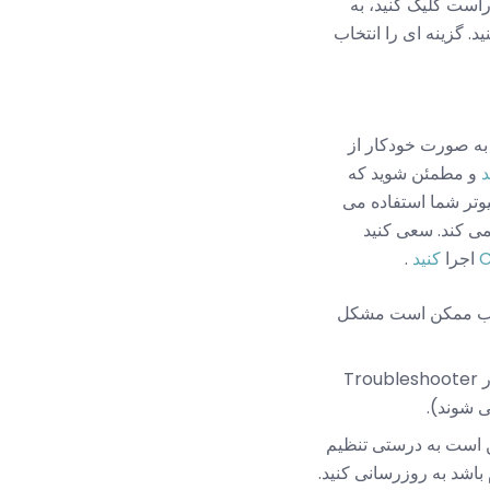
است کلیک کنید، به
ید. گزینه ای را انتخاب
س به صورت خودکار از
و مطمئن شوید که
شخص برای آداپتور وجود ندارد. اگر آدرس IP محلی کامپیوتر شما استفاده می
 نمی کند. سعی کنید
اجرا
کنید
.
خراب ممکن است مشکل
اگر ویندوز از شما بخواهد سعی کنید ارتباط خود را به درستی انجام دهید، پس با آن موافقت کنید و ابزار Troubleshooter
است به درستی تنظیم
 باشد به روزرسانی کنید.