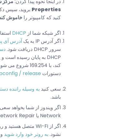
در اینجا نحوه پیدا کردن:
مرکز ش
Properties
بروید، سپس دک
کنید که کامپیوتر را
خاموش کند ت
اگر شبکه شما از
DHCP
استفا
اگر آدرس IP به یک
آدرس آی پی
سرور DHCP دریافت شود.
دستور
کند، با 169.254 
دستورات
ipconfig / release را
سعی کنید
به وسیله راننده دست
باشد.
Network یا Network Repair را اجرا کنید (آنها بسته به نسخه ویندوز شما نامهای متفاوت نامیده می شوند).
اگر از Wi-Fi متصل هستید و روتر از
نشود.
به روتر خود وارد شوید
و 