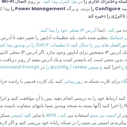
بکه و اشتراک گذاری را
در
پنل کنترل پیدا کنید
. بر روی
اتصال Wi-Fi
ر
مه
Configure را
بزنید، و برگه
Power Management را
پیدا کن
ا انرژی را ذخیره کند
.
ده می
کند
، ابتدا
آدرس IP محلی خود را پیدا کنید
.
 استاتیک
تنظیم شده باشد، باید تنظیمات آداپتور را تغییر دهید تا آدر
العمل های زیر را دنبال کنید تا تنظیمات DHCP را در ویندوز پیدا کنید
DHCP به پایان رسیده است و یک آدرس IP م
شروع می شود، بدین معنی است که نامعتبر است و یک آدرس مفید از روتر دریافت
اجرا کنید
و سپس ipconfig / renew را
در
Command Prompt
گاه
برای کارت شبکه به
روزرسانی
کنید. یک کارت قدیمی یا راننده 
امنیت بی سیم
استفاده می
کند
،
WPA
یا سایر
کلید امنیتی
ممکن 
پیکربندی امنیتی بی سیم را در شبکه رایانه خود بررسی کنید و اگر لازم