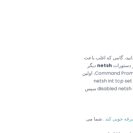
 اولیه بازگردانید، گامی که اغلب باعث
netsh
دیگر
شما می توانید سعی کنید تنظیم مجدد آداپتور شبکه خطای شبکه را تعمیر نکنید. همچنین در فرمان Command Prompt، اولین
. netsh int tcp set
disabled netsh int tcp set global autotuninglevel = disabled netsh int tcp set global rss = enabled سپس
فه جویی کند
. شما می