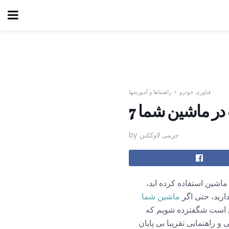
فناوری خودرو
راهنماها و آموزشها
نت در ماشین شما
by جرمی لاوککنن
 ماشین استفاده کرده اید،
ارید، حتی اگر
ماشین شما
كن است شگفتزده شویم كه
 راهنمایی تقریبا بی پایان