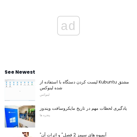
ad
See Newest
لیست کردن دستگاه با استفاده از Kubuntu مشتق
شده لینوکس
لینوکس
یادگیری لحظات مهم در تاریخ مایکروسافت ویندوز
پنجره ها
"آبمیوه های سیمز 2 فصل" و اثرات آن