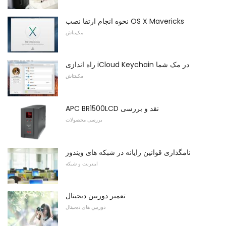
نحوه انجام ارتقا نصب OS X Mavericks
مکینتاش
راه اندازی iCloud Keychain در مک شما
مکینتاش
APC BR1500LCD نقد و بررسی
بررسی محصولات
نامگذاری قوانین رایانه در شبکه های ویندوز
اینترنت و شبکه
تعمیر دوربین دیجیتال
دوربین های دیجیتال