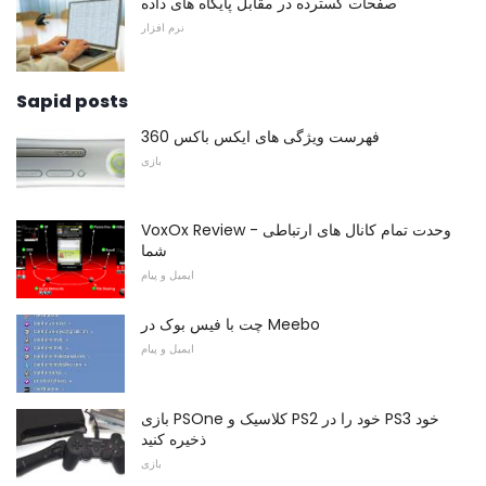
صفحات گسترده در مقابل پایگاه های داده
نرم افزار
Sapid posts
فهرست ویژگی های ایکس باکس 360
بازی
VoxOx Review - وحدت تمام کانال های ارتباطی
شما
ایمیل و پیام
چت با فیس بوک در Meebo
ایمیل و پیام
بازی PSOne کلاسیک و PS2 خود را در PS3 خود
ذخیره کنید
بازی