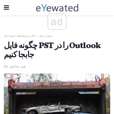
ad
ایمیل و پیام
نکات و ترفندهای چشم انداز
چگونه فایل PST را در Outlook
جابجا کنیم
by هینز تچابیچر