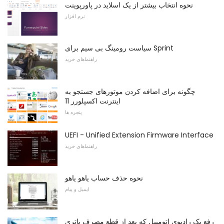
نحوه انتخاب بیشتر از یک اسلاید در پاورپوینت
نرم افزار
سیاست رومینگ بی سیم برای Sprint
راهنماهای خرید
چگونه برای اضافه کردن موتورهای جستجو به
اینترنت اکسپلورر 11
پنجره ها
UEFI - Unified Extension Firmware Interface
راهنماهای خرید
نحوه حذف حساب یاهو یاهو
ایمیل و پیام
رفع یک رادیوی اتومبیل که بعد از قطع مصرف باتری